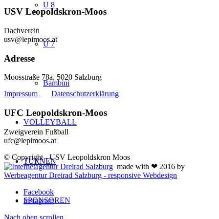
U 8
USV Leopoldskron-Moos
Dachverein
usv@lepimoos.at
U 7
Adresse
Moosstraße 78a, 5020 Salzburg
Bambini
Impressum
Datenschutzerklärung
UFC Leopoldskron-Moos
VOLLEYBALL
Zweigverein Fußball
ufc@lepimoos.at
© Copyright - USV Leopoldskron Moos
TURNEN
made with ❤ 2016 by
Werbeagentur Dreirad Salzburg - responsive Webdesign
Facebook
SPONSOREN
Instagram
Nach oben scrollen