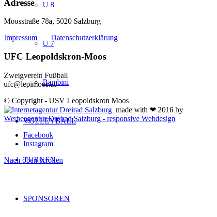
Adresse
U 8
Moosstraße 78a, 5020 Salzburg
Impressum
Datenschutzerklärung
U 7
UFC Leopoldskron-Moos
Zweigverein Fußball
Bambini
ufc@lepimoos.at
© Copyright - USV Leopoldskron Moos
made with ❤ 2016 by
Werbeagentur Dreirad Salzburg - responsive Webdesign
VOLLEYBALL
Facebook
Instagram
TURNEN
Nach oben scrollen
SPONSOREN