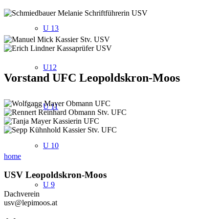
U 13
U12
Vorstand UFC Leopoldskron-Moos
U 11
U 10
home
USV Leopoldskron-Moos
U 9
Dachverein
usv@lepimoos.at