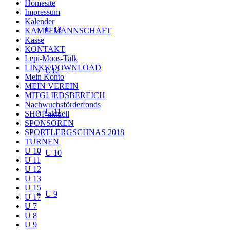
Homesite
Impressum
Kalender
U 13
KAMPFMANNSCHAFT
Kasse
KONTAKT
Lepi-Moos-Talk
LINKS/DOWNLOAD
U12
Mein Konto
MEIN VEREIN
MITGLIEDSBEREICH
Nachwuchsförderfonds
U 11
SHOP aktuell
SPONSOREN
SPORTLERGSCHNAS 2018
TURNEN
U 10
U 10
U 11
U 12
U 13
U 15
U 9
U 17
U 7
U 8
U 9