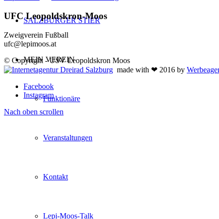
UFC Leopoldskron-Moos
SALZBURGER STIER
Zweigverein Fußball
ufc@lepimoos.at
MEIN VEREIN
© Copyright - USV Leopoldskron Moos
made with ❤ 2016 by
Werbeagen
Facebook
Instagram
Funktionäre
Nach oben scrollen
Veranstaltungen
Kontakt
Lepi-Moos-Talk