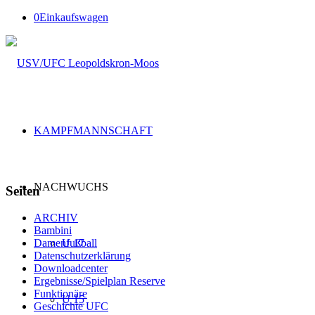
0
Einkaufswagen
KAMPFMANNSCHAFT
NACHWUCHS
Seiten
ARCHIV
Bambini
U 17
Damenfußball
Datenschutzerklärung
Downloadcenter
Ergebnisse/Spielplan Reserve
Funktionäre
U 15
Geschichte UFC