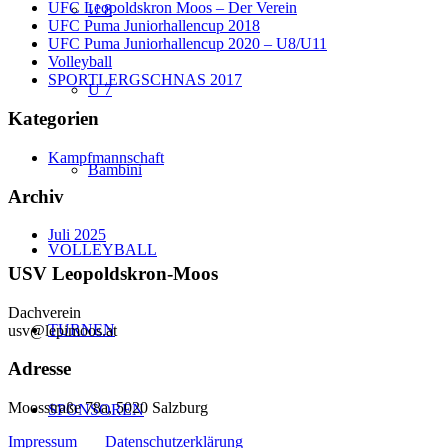
UFC Leopoldskron Moos – Der Verein
U 8
UFC Puma Juniorhallencup 2018
UFC Puma Juniorhallencup 2020 – U8/U11
Volleyball
SPORTLERGSCHNAS 2017
U 7
Kategorien
Kampfmannschaft
Bambini
Archiv
Juli 2025
VOLLEYBALL
USV Leopoldskron-Moos
Dachverein
TURNEN
usv@lepimoos.at
Adresse
Moosstraße 78a, 5020 Salzburg
SPONSOREN
Impressum
Datenschutzerklärung