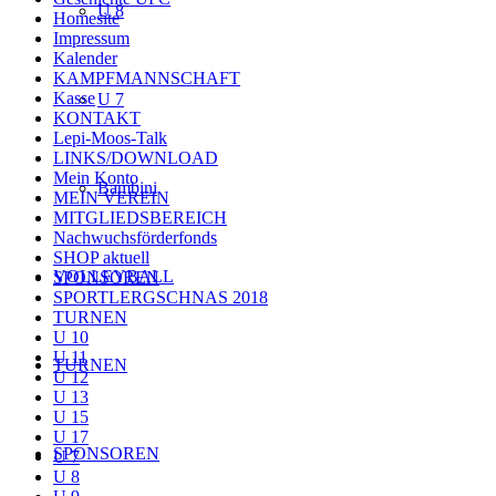
U 8
Homesite
Impressum
Kalender
KAMPFMANNSCHAFT
Kasse
U 7
KONTAKT
Lepi-Moos-Talk
LINKS/DOWNLOAD
Mein Konto
Bambini
MEIN VEREIN
MITGLIEDSBEREICH
Nachwuchsförderfonds
SHOP aktuell
VOLLEYBALL
SPONSOREN
SPORTLERGSCHNAS 2018
TURNEN
U 10
U 11
TURNEN
U 12
U 13
U 15
U 17
SPONSOREN
U 7
U 8