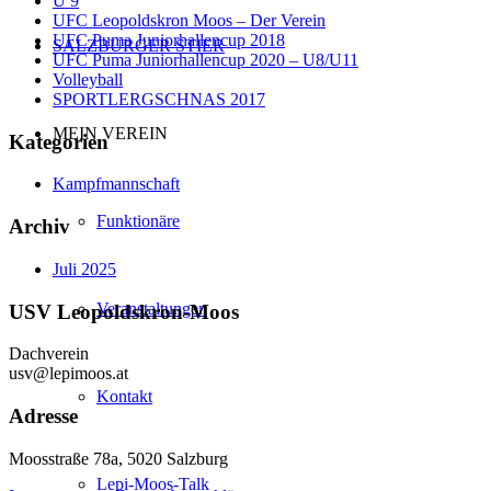
U 9
UFC Leopoldskron Moos – Der Verein
UFC Puma Juniorhallencup 2018
SALZBURGER STIER
UFC Puma Juniorhallencup 2020 – U8/U11
Volleyball
SPORTLERGSCHNAS 2017
MEIN VEREIN
Kategorien
Kampfmannschaft
Funktionäre
Archiv
Juli 2025
Veranstaltungen
USV Leopoldskron-Moos
Dachverein
usv@lepimoos.at
Kontakt
Adresse
Moosstraße 78a, 5020 Salzburg
Lepi-Moos-Talk