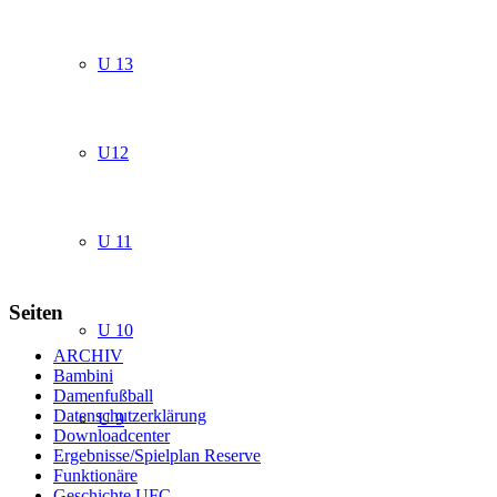
U 13
U12
U 11
Seiten
U 10
ARCHIV
Bambini
Damenfußball
Datenschutzerklärung
U 9
Downloadcenter
Ergebnisse/Spielplan Reserve
Funktionäre
Geschichte UFC