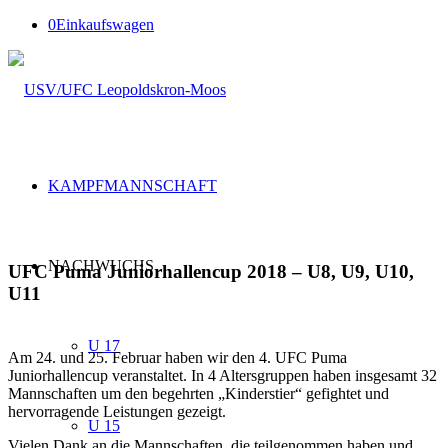
0
Einkaufswagen
KAMPFMANNSCHAFT
NACHWUCHS
UFC Puma Juniorhallencup 2018 – U8, U9, U10,
U11
U 17
Am 24. und 25. Februar haben wir den 4. UFC Puma
Juniorhallencup veranstaltet. In 4 Altersgruppen haben insgesamt 32
Mannschaften um den begehrten „Kinderstier“ gefightet und
hervorragende Leistungen gezeigt.
U 15
Vielen Dank an die Mannschaften, die teilgenommen haben und