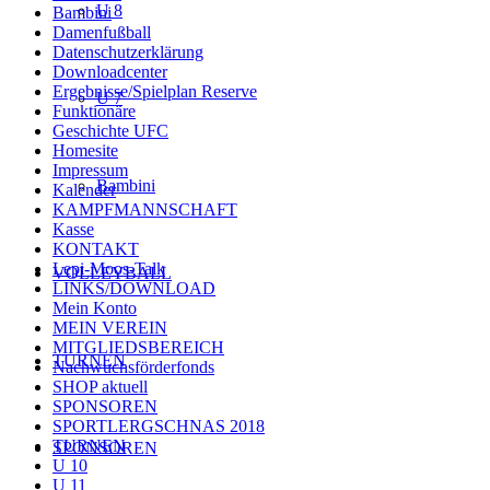
U 8
Bambini
Damenfußball
Datenschutzerklärung
Downloadcenter
Ergebnisse/Spielplan Reserve
U 7
Funktionäre
Geschichte UFC
Homesite
Impressum
Bambini
Kalender
KAMPFMANNSCHAFT
Kasse
KONTAKT
Lepi-Moos-Talk
VOLLEYBALL
LINKS/DOWNLOAD
Mein Konto
MEIN VEREIN
MITGLIEDSBEREICH
TURNEN
Nachwuchsförderfonds
SHOP aktuell
SPONSOREN
SPORTLERGSCHNAS 2018
TURNEN
SPONSOREN
U 10
U 11