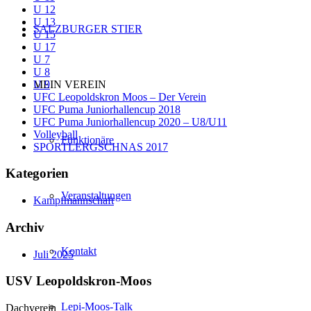
U 12
U 13
SALZBURGER STIER
U 15
U 17
U 7
U 8
U 9
MEIN VEREIN
UFC Leopoldskron Moos – Der Verein
UFC Puma Juniorhallencup 2018
UFC Puma Juniorhallencup 2020 – U8/U11
Volleyball
Funktionäre
SPORTLERGSCHNAS 2017
Kategorien
Veranstaltungen
Kampfmannschaft
Archiv
Kontakt
Juli 2025
USV Leopoldskron-Moos
Lepi-Moos-Talk
Dachverein