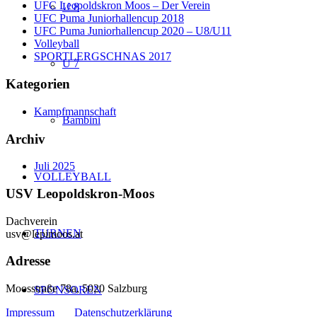
UFC Leopoldskron Moos – Der Verein
U 8
UFC Puma Juniorhallencup 2018
UFC Puma Juniorhallencup 2020 – U8/U11
Volleyball
SPORTLERGSCHNAS 2017
U 7
Kategorien
Kampfmannschaft
Bambini
Archiv
Juli 2025
VOLLEYBALL
USV Leopoldskron-Moos
Dachverein
TURNEN
usv@lepimoos.at
Adresse
Moosstraße 78a, 5020 Salzburg
SPONSOREN
Impressum
Datenschutzerklärung