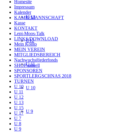
Homesite
Impressum
Kalender
U 13
KAMPFMANNSCHAFT
Kasse
KONTAKT
Lepi-Moos-Talk
LINKS/DOWNLOAD
U12
Mein Konto
MEIN VEREIN
MITGLIEDSBEREICH
Nachwuchsförderfonds
U 11
SHOP aktuell
SPONSOREN
SPORTLERGSCHNAS 2018
TURNEN
U 10
U 10
U 11
U 12
U 13
U 15
U 9
U 17
U 7
U 8
U 9