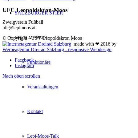
UFC Leopoldskron-Moos
SALZBURGER STIER
Zweigverein Fußball
ufc@lepimoos.at
MEIN VEREIN
© Copyright - USV Leopoldskron Moos
made with ❤ 2016 by
Werbeagentur Dreirad Salzburg - responsive Webdesign
Facebook
Funktionäre
Instagram
Nach oben scrollen
Veranstaltungen
Kontakt
Lepi-Moos-Talk