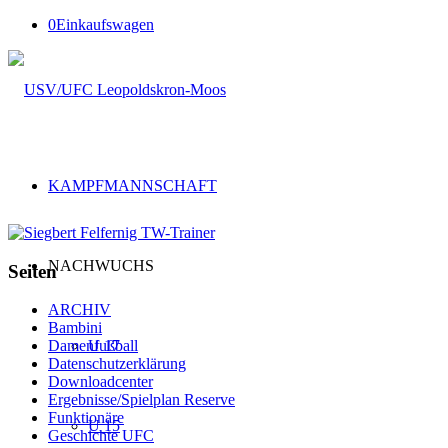
0
Einkaufswagen
KAMPFMANNSCHAFT
NACHWUCHS
Seiten
ARCHIV
Bambini
U 17
Damenfußball
Datenschutzerklärung
Downloadcenter
Ergebnisse/Spielplan Reserve
Funktionäre
U 15
Geschichte UFC