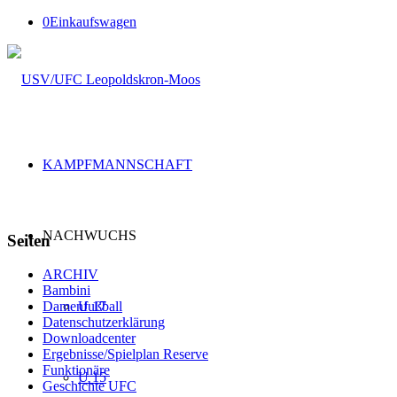
0
Einkaufswagen
KAMPFMANNSCHAFT
NACHWUCHS
Seiten
ARCHIV
Bambini
U 17
Damenfußball
Datenschutzerklärung
Downloadcenter
Ergebnisse/Spielplan Reserve
Funktionäre
U 15
Geschichte UFC