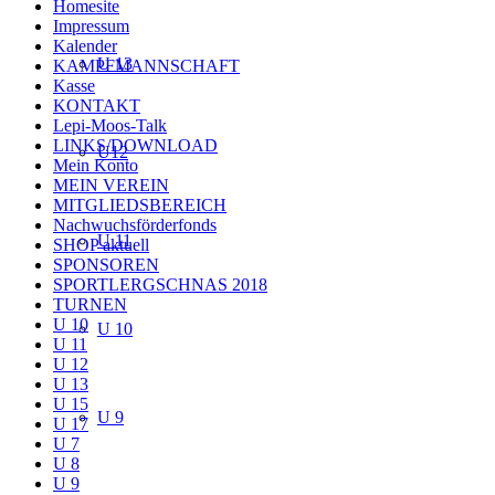
Homesite
Impressum
Kalender
U 13
KAMPFMANNSCHAFT
Kasse
KONTAKT
Lepi-Moos-Talk
LINKS/DOWNLOAD
U12
Mein Konto
MEIN VEREIN
MITGLIEDSBEREICH
Nachwuchsförderfonds
U 11
SHOP aktuell
SPONSOREN
SPORTLERGSCHNAS 2018
TURNEN
U 10
U 10
U 11
U 12
U 13
U 15
U 9
U 17
U 7
U 8
U 9