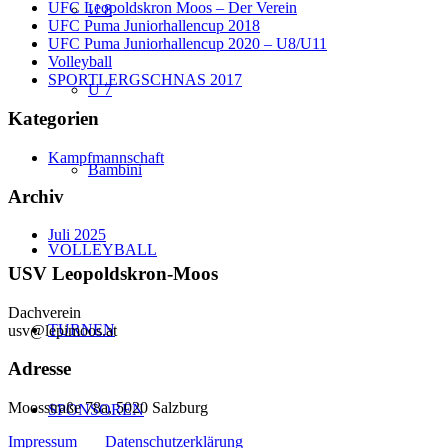
UFC Leopoldskron Moos – Der Verein
U 8
UFC Puma Juniorhallencup 2018
UFC Puma Juniorhallencup 2020 – U8/U11
Volleyball
SPORTLERGSCHNAS 2017
U 7
Kategorien
Kampfmannschaft
Bambini
Archiv
Juli 2025
VOLLEYBALL
USV Leopoldskron-Moos
Dachverein
TURNEN
usv@lepimoos.at
Adresse
Moosstraße 78a, 5020 Salzburg
SPONSOREN
Impressum
Datenschutzerklärung