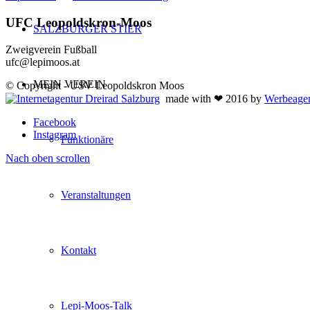
UFC Leopoldskron-Moos
SALZBURGER STIER
Zweigverein Fußball
ufc@lepimoos.at
MEIN VEREIN
© Copyright - USV Leopoldskron Moos
made with ❤ 2016 by
Werbeagen
Facebook
Instagram
Funktionäre
Nach oben scrollen
Veranstaltungen
Kontakt
Lepi-Moos-Talk