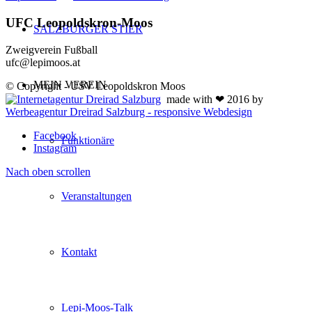
UFC Leopoldskron-Moos
SALZBURGER STIER
Zweigverein Fußball
ufc@lepimoos.at
MEIN VEREIN
© Copyright - USV Leopoldskron Moos
made with ❤ 2016 by
Werbeagentur Dreirad Salzburg - responsive Webdesign
Facebook
Funktionäre
Instagram
Nach oben scrollen
Veranstaltungen
Kontakt
Lepi-Moos-Talk