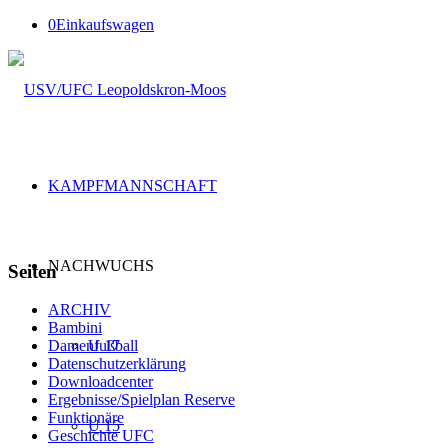
0
Einkaufswagen
KAMPFMANNSCHAFT
NACHWUCHS
Seiten
ARCHIV
Bambini
U 17
Damenfußball
Datenschutzerklärung
Downloadcenter
Ergebnisse/Spielplan Reserve
Funktionäre
U 15
Geschichte UFC