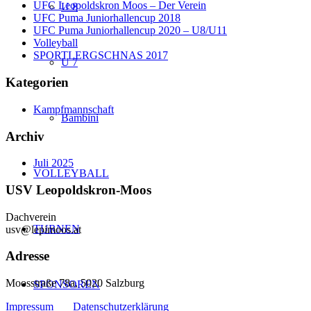
UFC Leopoldskron Moos – Der Verein
U 8
UFC Puma Juniorhallencup 2018
UFC Puma Juniorhallencup 2020 – U8/U11
Volleyball
SPORTLERGSCHNAS 2017
U 7
Kategorien
Kampfmannschaft
Bambini
Archiv
Juli 2025
VOLLEYBALL
USV Leopoldskron-Moos
Dachverein
TURNEN
usv@lepimoos.at
Adresse
Moosstraße 78a, 5020 Salzburg
SPONSOREN
Impressum
Datenschutzerklärung