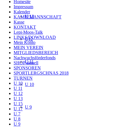
Homesite
Impressum
Kalender
U 13
KAMPFMANNSCHAFT
Kasse
KONTAKT
Lepi-Moos-Talk
LINKS/DOWNLOAD
U12
Mein Konto
MEIN VEREIN
MITGLIEDSBEREICH
Nachwuchsförderfonds
U 11
SHOP aktuell
SPONSOREN
SPORTLERGSCHNAS 2018
TURNEN
U 10
U 10
U 11
U 12
U 13
U 15
U 9
U 17
U 7
U 8
U 9