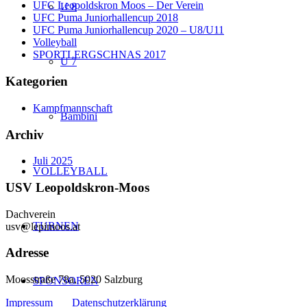
UFC Leopoldskron Moos – Der Verein
U 8
UFC Puma Juniorhallencup 2018
UFC Puma Juniorhallencup 2020 – U8/U11
Volleyball
SPORTLERGSCHNAS 2017
U 7
Kategorien
Kampfmannschaft
Bambini
Archiv
Juli 2025
VOLLEYBALL
USV Leopoldskron-Moos
Dachverein
TURNEN
usv@lepimoos.at
Adresse
Moosstraße 78a, 5020 Salzburg
SPONSOREN
Impressum
Datenschutzerklärung