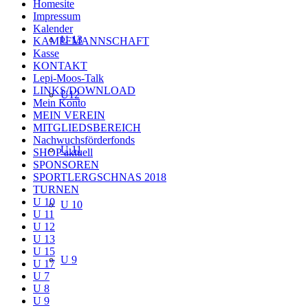
Homesite
Impressum
Kalender
U 13
KAMPFMANNSCHAFT
Kasse
KONTAKT
Lepi-Moos-Talk
LINKS/DOWNLOAD
U12
Mein Konto
MEIN VEREIN
MITGLIEDSBEREICH
Nachwuchsförderfonds
U 11
SHOP aktuell
SPONSOREN
SPORTLERGSCHNAS 2018
TURNEN
U 10
U 10
U 11
U 12
U 13
U 15
U 9
U 17
U 7
U 8
U 9