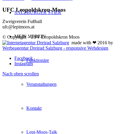
UFC Leopoldskron-Moos
SALZBURGER STIER
Zweigverein Fußball
ufc@lepimoos.at
MEIN VEREIN
© Copyright - USV Leopoldskron Moos
made with ❤ 2016 by
Werbeagentur Dreirad Salzburg - responsive Webdesign
Facebook
Funktionäre
Instagram
Nach oben scrollen
Veranstaltungen
Kontakt
Lepi-Moos-Talk