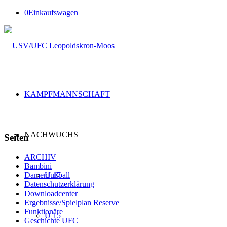
0
Einkaufswagen
KAMPFMANNSCHAFT
NACHWUCHS
Seiten
ARCHIV
Bambini
U 17
Damenfußball
Datenschutzerklärung
Downloadcenter
Ergebnisse/Spielplan Reserve
Funktionäre
U 15
Geschichte UFC