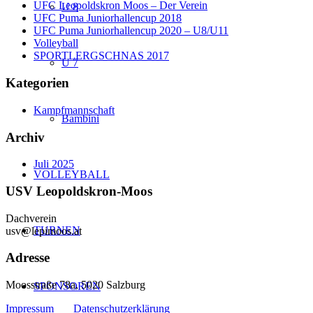
UFC Leopoldskron Moos – Der Verein
U 8
UFC Puma Juniorhallencup 2018
UFC Puma Juniorhallencup 2020 – U8/U11
Volleyball
SPORTLERGSCHNAS 2017
U 7
Kategorien
Kampfmannschaft
Bambini
Archiv
Juli 2025
VOLLEYBALL
USV Leopoldskron-Moos
Dachverein
TURNEN
usv@lepimoos.at
Adresse
Moosstraße 78a, 5020 Salzburg
SPONSOREN
Impressum
Datenschutzerklärung