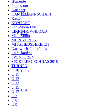
Homesite
Impressum
Kalender
U 13
KAMPFMANNSCHAFT
Kasse
KONTAKT
Lepi-Moos-Talk
LINKS/DOWNLOAD
U12
Mein Konto
MEIN VEREIN
MITGLIEDSBEREICH
Nachwuchsförderfonds
U 11
SHOP aktuell
SPONSOREN
SPORTLERGSCHNAS 2018
TURNEN
U 10
U 10
U 11
U 12
U 13
U 15
U 9
U 17
U 7
U 8
U 9