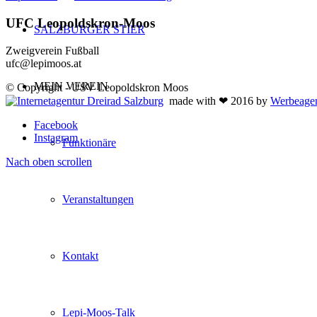
UFC Leopoldskron-Moos
SALZBURGER STIER
Zweigverein Fußball
ufc@lepimoos.at
MEIN VEREIN
© Copyright - USV Leopoldskron Moos
made with ❤ 2016 by
Werbeagen
Facebook
Instagram
Funktionäre
Nach oben scrollen
Veranstaltungen
Kontakt
Lepi-Moos-Talk