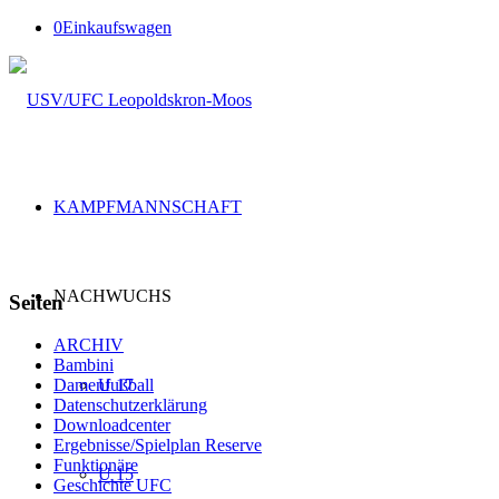
0
Einkaufswagen
KAMPFMANNSCHAFT
NACHWUCHS
Seiten
ARCHIV
Bambini
U 17
Damenfußball
Datenschutzerklärung
Downloadcenter
Ergebnisse/Spielplan Reserve
Funktionäre
U 15
Geschichte UFC