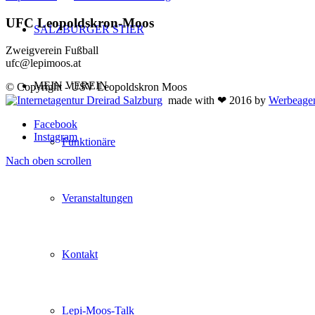
UFC Leopoldskron-Moos
SALZBURGER STIER
Zweigverein Fußball
ufc@lepimoos.at
MEIN VEREIN
© Copyright - USV Leopoldskron Moos
made with ❤ 2016 by
Werbeagen
Facebook
Instagram
Funktionäre
Nach oben scrollen
Veranstaltungen
Kontakt
Lepi-Moos-Talk