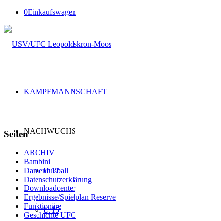
0
Einkaufswagen
KAMPFMANNSCHAFT
NACHWUCHS
Seiten
ARCHIV
Bambini
U 17
Damenfußball
Datenschutzerklärung
Downloadcenter
Ergebnisse/Spielplan Reserve
Funktionäre
U 15
Geschichte UFC