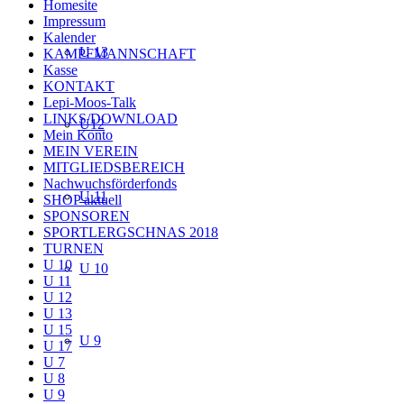
Homesite
Impressum
Kalender
U 13
KAMPFMANNSCHAFT
Kasse
KONTAKT
Lepi-Moos-Talk
LINKS/DOWNLOAD
U12
Mein Konto
MEIN VEREIN
MITGLIEDSBEREICH
Nachwuchsförderfonds
U 11
SHOP aktuell
SPONSOREN
SPORTLERGSCHNAS 2018
TURNEN
U 10
U 10
U 11
U 12
U 13
U 15
U 9
U 17
U 7
U 8
U 9