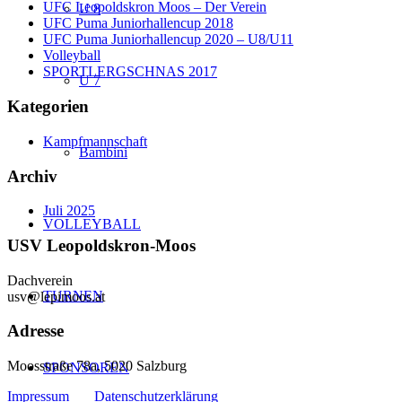
UFC Leopoldskron Moos – Der Verein
U 8
UFC Puma Juniorhallencup 2018
UFC Puma Juniorhallencup 2020 – U8/U11
Volleyball
SPORTLERGSCHNAS 2017
U 7
Kategorien
Kampfmannschaft
Bambini
Archiv
Juli 2025
VOLLEYBALL
USV Leopoldskron-Moos
Dachverein
TURNEN
usv@lepimoos.at
Adresse
Moosstraße 78a, 5020 Salzburg
SPONSOREN
Impressum
Datenschutzerklärung